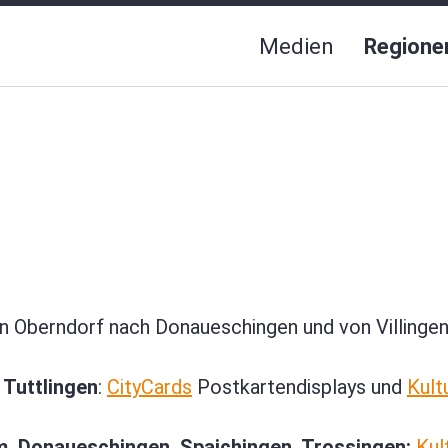
Medien
Regione
n Oberndorf nach Donaueschingen und von Villingen
 Tuttlingen
:
CityCards
Postkartendisplays und
Kult
, Donaueschingen, Spaichingen, Trossingen:
Kul