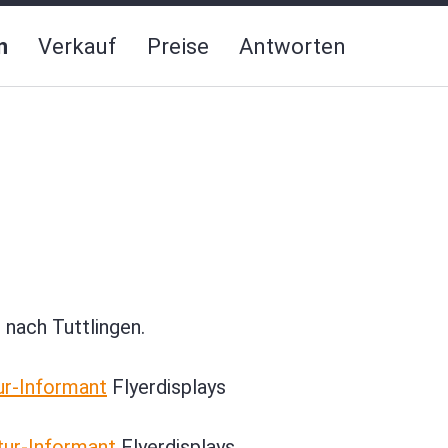
n
Verkauf
Preise
Antworten
 nach Tuttlingen.
ur-Informant
Flyerdisplays
tur-Informant
Flyerdisplays