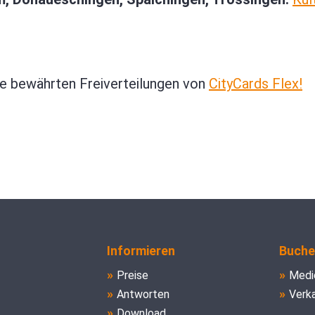
ie bewährten Freiverteilungen von
CityCards Flex!
Informieren
Buche
Preise
Medi
Antworten
Verk
Download